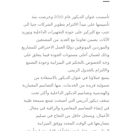
تأسست عنوان الديكور عام 2010 وحرصت منذ
تأسيسها على مبدأ الالتزام بتطوير الشركات جنبا الى
جنب مع التركيز على جودة التجهيزات الداخلية وتوريد
الأثاث. يضمن تعاوننا مع العديد من المصنعين
والموردين الموثوقين دوليًا العمل الاحترافي للمشاريع
وذلك لضمان أعلى مستويات الجودة فيما يتعلق على
وجه الخصوص بالتحكم في الميزانية وجودة التصنيع
والالتزام بالجدول الزمني.
يتمتع عملاؤنا في عنوان الديكور بالاستفادة من
شمولية فريدة من الخدمات، منها التصاميم المعمارية
والهندسية وتصاميم الديكور الداخلية وأكثر تحت
سقف ديكور آدريس التي أصبحت تتمتع بسمعة طيبة
في إنشاء التصاميم المعاصرة والراقية في مجال
الأعمال، وبسجل حافل من النجاح في تسليم
مشاريعها في الوقت المحدد ووفق الميزانية
المطروحة، وهذا مايعد نجاحاً لعملائنا ويعد ايضاً بعد